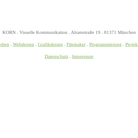
KORN . Visuelle Kommunikation . Alramstraße 19 . 81371 München
edien
.
Webdesign
.
Grafikdesign
.
Filemaker
.
Programmierung
.
Projek
Datenschutz
.
Impressum